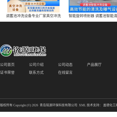
调蓄池冲洗设备专业厂家真空冲洗
智能旋转喷射器 调蓄池智能
装置厂家青岛铭源环保减少堵塞设
点对点面对面旋转清洗
备防腐蚀
公司首页
公司介绍
公司动态
产品展厅
证书荣誉
联系方式
在线留言
版权所有 Copyright (©) 2026
青岛铭源环保科技有限公司
XML
技术支持：
盖德化工