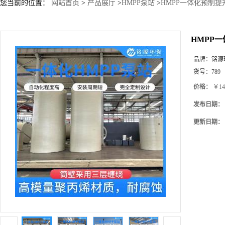
您当前的位置：
网站首页
>
产品展厅
>
HMPP泵站
>
HMPP一体化预制
HMPP
品牌：
铭源
货号：
789
价格：
￥14
发布日期：
更新日期：