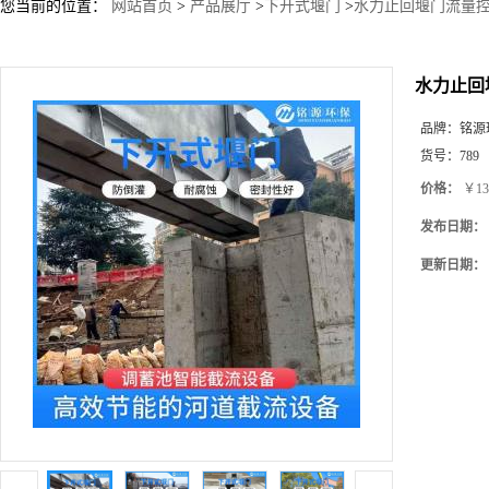
您当前的位置：
网站首页
>
产品展厅
>
下开式堰门
>
水力止回堰门流量控
水力止回
品牌：
铭源
货号：
789
价格：
￥13
发布日期：
更新日期：