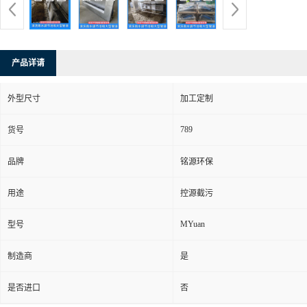
产品详请
外型尺寸
加工定制
789
货号
品牌
铭源环保
用途
控源截污
MYuan
型号
制造商
是
是否进口
否