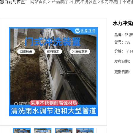
您当前的位置：
网站首页
>
产品展厅
>
门式冲洗装置
>
水力冲洗门 不锈
水力冲洗
品牌：
铭源
货号：
789
价格：
￥14
发布日期：
更新日期：