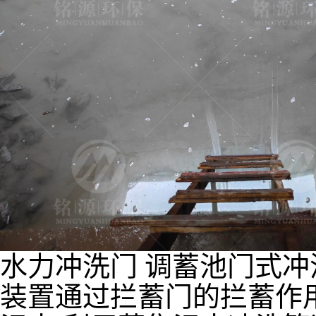
水力冲洗门 调蓄池门式冲
装置通过拦蓄门的拦蓄作