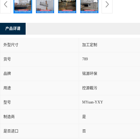
产品详请
外型尺寸
加工定制
789
货号
品牌
铭源环保
用途
控源截污
MYuan-YXY
型号
制造商
是
是否进口
否