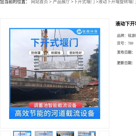
您当前的位置：
网站首页
>
产品展厅
>
下开式堰门
>
液动下开堰旋转堰
液动下开
品牌：
铭源
货号：
789
发布日期：
更新日期：