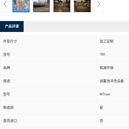
产品详请
外型尺寸
加工定制
789
货号
品牌
铭源环保
用途
调蓄池冲洗设备
MYuan
型号
制造商
是
是否进口
否