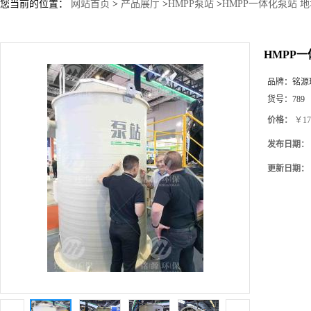
您当前的位置：
网站首页
>
产品展厅
>
HMPP泵站
>
HMPP一体化泵站 
HMPP
品牌：
铭源
货号：
789
价格：
￥17
发布日期：
更新日期：