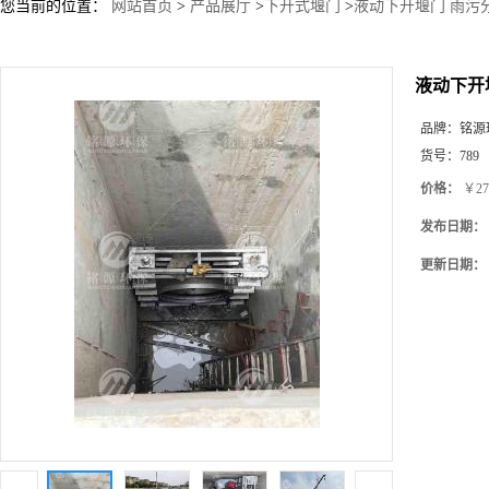
您当前的位置：
网站首页
>
产品展厅
>
下开式堰门
>
液动下开堰门 雨污
液动下开
品牌：
铭源
货号：
789
价格：
￥27
发布日期：
更新日期：