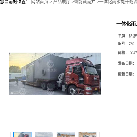
您当前的位置：
网站首页
>
产品展厅
>
智能截流井
>
一体化雨水提升截流
一体化雨
品牌：
铭源
货号：
789
价格：
￥47
发布日期：
更新日期：