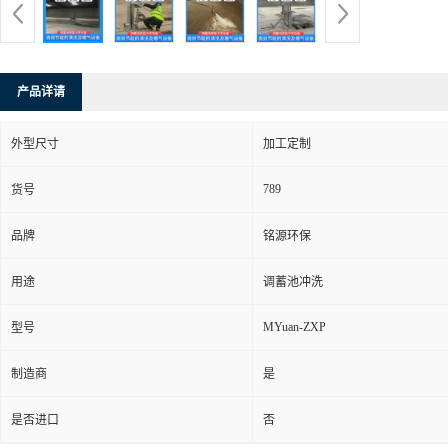
产品详请
外型尺寸
加工定制
789
货号
品牌
铭源环保
用途
调蓄池冲洗
MYuan-ZXP
型号
制造商
是
是否进口
否