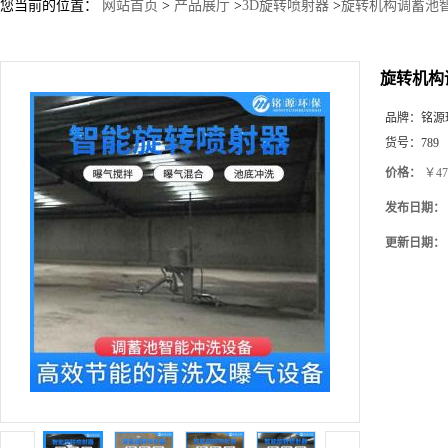
您当前的位置：
网站首页
>
产品展厅
>
3D旋转喷射器
>
旋转机构调蓄池
旋转机构
品牌：
铭源
货号：
789
价格：
￥47
发布日期：
更新日期：