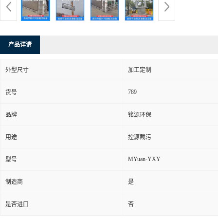
产品详请
外型尺寸
加工定制
789
货号
品牌
铭源环保
用途
控源截污
MYuan-YXY
型号
制造商
是
是否进口
否