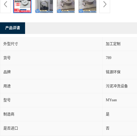
产品详请
外型尺寸
加工定制
789
货号
品牌
铭源环保
用途
污泥冲洗设备
MYuan
型号
制造商
是
是否进口
否