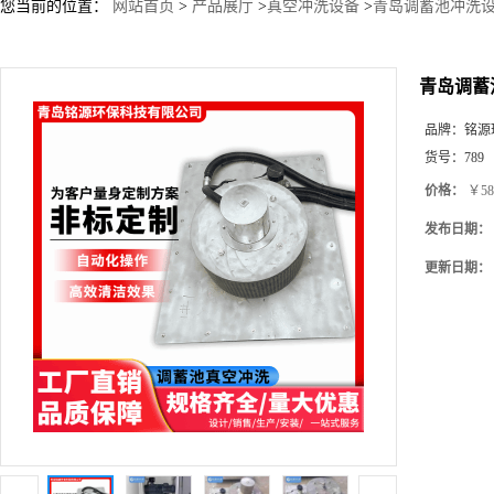
您当前的位置：
网站首页
>
产品展厅
>
真空冲洗设备
>
青岛调蓄池冲洗设
青岛调蓄
品牌：
铭源
货号：
789
价格：
￥58
发布日期：
更新日期：