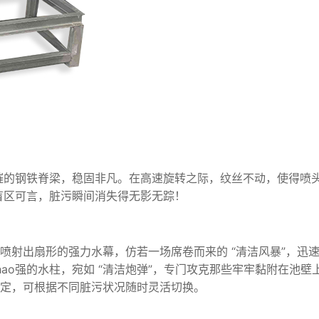
摧的钢铁脊梁，稳固非凡。在高速旋转之际，纹丝不动，使得喷头
盲区可言，脏污瞬间消失得无影无踪！
喷射出扇形的强力水幕，仿若一场席卷而来的 “清洁风暴”，迅
ao强的水柱，宛如 “清洁炮弹”，专门攻克那些牢牢黏附在池
定，可根据不同脏污状况随时灵活切换。