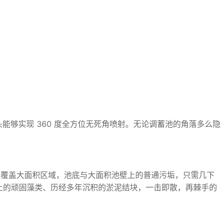
能够实现 360 度全方位无死角喷射。无论调蓄池的角落多么隐
速覆盖大面积区域，池底与大面积池壁上的普通污垢，只需几下
壁上的顽固藻类、历经多年沉积的淤泥结块，一击即散，再棘手的