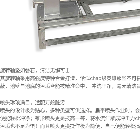
旋转轴坚如磐石，清洁无懈可击
其旋转轴采用高强度特种合金打造，恰似chao级英雄那坚不可
蔽，池壁与池底的污垢皆能被精准命中， 冲洗干净，毫无清洁
喷头琳琅满目，适配万般脏污
喷头的设计极为贴心，多种类型可供选择。扁平喷头作业时，会
便能轻松冲净；锥形喷头更是技高一筹，将水流汇聚成冲击力ch
污垢也不足为惧！而且喷头更换操作极为简便，自己便能轻松搞