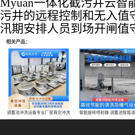
Myuan一体化截污井云
污井的远程控制和无入值
汛期安排人员到场开闸值
相关产品：
调蓄池冲洗设备专业厂家真空冲洗
智能旋转喷射器 调蓄池智能
装置厂家青岛铭源环保减少堵塞设
点对点面对面旋转清洗
备防腐蚀