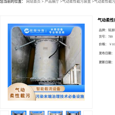
您当前的位置：
网站首页
>
产品展厅
>
气动柔性截污装置
>
气动柔性截污
气动柔性
品牌：
铭源
货号：
789
价格：
￥80
发布日期：
更新日期：