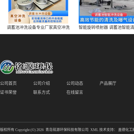
调蓄池冲洗设备专业厂家真空冲洗
智能旋转喷射器 调蓄池智能
装置厂家青岛铭源环保减少堵塞设
点对点面对面旋转清洗
备防腐蚀
公司首页
公司介绍
公司动态
产品展厅
证书荣誉
联系方式
在线留言
版权所有 Copyright (©) 2026
青岛铭源环保科技有限公司
XML
技术支持：
盖德化工