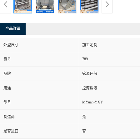
产品详请
外型尺寸
加工定制
789
货号
品牌
铭源环保
用途
控源截污
MYuan-YXY
型号
制造商
是
是否进口
否