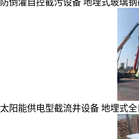
防倒灌自控截污设备 地埋式玻璃
太阳能供电型截流井设备 地埋式全