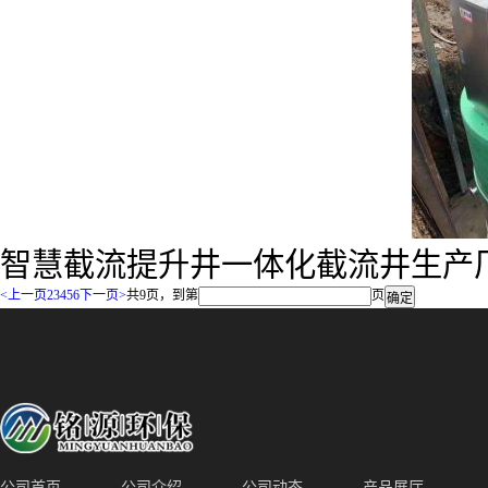
智慧截流提升井一体化截流井生产
<上一页
2
3
4
5
6
下一页>
共9页，到第
页
公司首页
公司介绍
公司动态
产品展厅